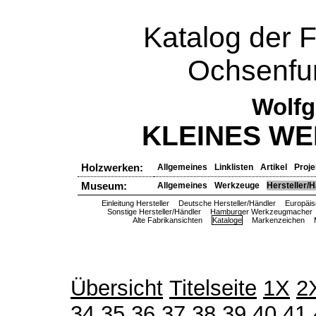
Katalog der 
Ochsenfur
Wolfg
KLEINES W
Holzwerken:
Allgemeines
Linklisten
Artikel
Proje
Museum:
Allgemeines
Werkzeuge
Hersteller/H
Einleitung Hersteller
Deutsche Hersteller/Händler
Europäis
Sonstige Hersteller/Händler
Hamburger Werkzeugmacher
Alte Fabrikansichten
Kataloge
Markenzeichen
Übersicht
Titelseite
1X
2
34
35
36
37
38
39
40
41