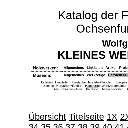
Katalog der 
Ochsenfur
Wolfg
KLEINES W
Holzwerken:
Allgemeines
Linklisten
Artikel
Proje
Museum:
Allgemeines
Werkzeuge
Hersteller/H
Einleitung Hersteller
Deutsche Hersteller/Händler
Europäis
Sonstige Hersteller/Händler
Hamburger Werkzeugmacher
Alte Fabrikansichten
Kataloge
Markenzeichen
Übersicht
Titelseite
1X
2
34
35
36
37
38
39
40
41