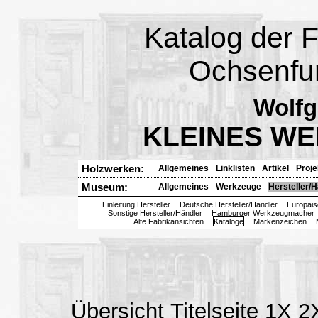
Katalog der 
Ochsenfur
Wolfg
KLEINES W
Holzwerken:
Allgemeines
Linklisten
Artikel
Proje
Museum:
Allgemeines
Werkzeuge
Hersteller/H
Einleitung Hersteller
Deutsche Hersteller/Händler
Europäis
Sonstige Hersteller/Händler
Hamburger Werkzeugmacher
Alte Fabrikansichten
Kataloge
Markenzeichen
Übersicht
Titelseite
1X
2