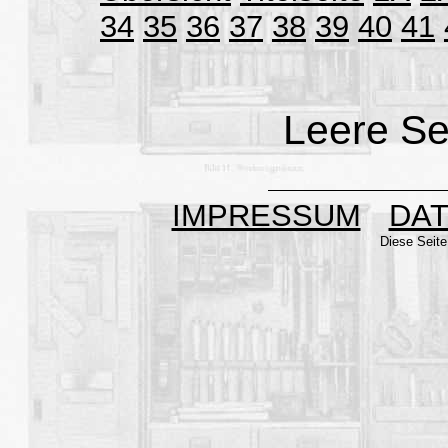
34
35
36
37
38
39
40
41
Leere Se
IMPRESSUM
DA
Diese Seite